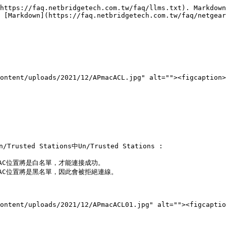
https://faq.netbridgetech.com.tw/faq/llms.txt). Markdown
 [Markdown](https://faq.netbridgetech.com.tw/faq/netgear
ontent/uploads/2021/12/APmacACL.jpg" alt=""><figcaption>
usted Stations中Un/Trusted Stations :

中的MAC位置將是白名單，才能連接成功。

表中的MAC位置將是黑名單，因此會被拒絕連線。

ontent/uploads/2021/12/APmacACL01.jpg" alt=""><figcaptio