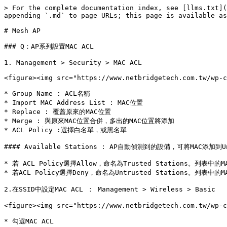
> For the complete documentation index, see [llms.txt](
appending `.md` to page URLs; this page is available as
# Mesh AP

### Q：AP系列設置MAC ACL

1. Management > Security > MAC ACL

<figure><img src="https://www.netbridgetech.com.tw/wp-c
* Group Name : ACL名稱

* Import MAC Address List : MAC位置

* Replace : 覆蓋原來的MAC位置

* Merge : 與原來MAC位置合併，多出的MAC位置將添加

* ACL Policy :選擇白名單，或黑名單

#### Available Stations : AP自動偵測到的設備，可將MAC添加到Un/Tr
* 若 ACL Policy選擇Allow，命名為Trusted Stations。列表
* 若ACL Policy選擇Deny，命名為Untrusted Stations。列
2.在SSID中設定MAC ACL ： Management > Wireless > Basic

<figure><img src="https://www.netbridgetech.com.tw/wp-c
* 勾選MAC ACL
